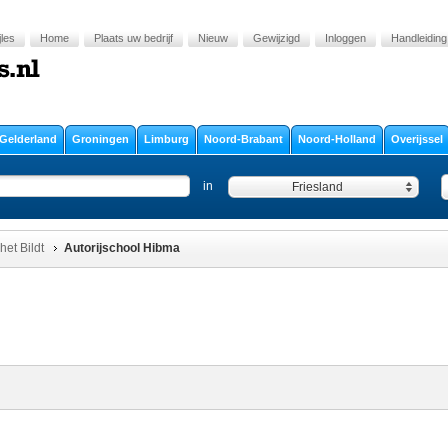
jles
Home
Plaats uw bedrijf
Nieuw
Gewijzigd
Inloggen
Handleiding
Gelderland
Groningen
Limburg
Noord-Brabant
Noord-Holland
Overijssel
in
Friesland
het Bildt
Autorijschool Hibma