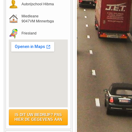
Autorijschool Hibma
Miedleane
9047VM Minnertsga
Friesland
IS DIT UW BEDRIJF? PAS
HIER DE GEGEVENS AAN