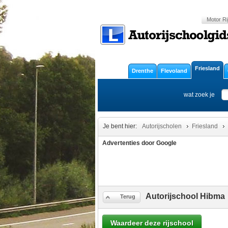
Motor Ri
Friesland
Drenthe
Flevoland
wat zoek je
Je bent hier:
Autorijscholen
Friesland
Advertenties door Google
Autorijschool Hibma
Terug
Waardeer deze rijschool