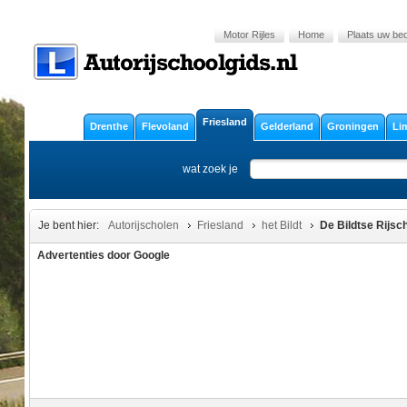
Motor Rijles
Home
Plaats uw bedr
Friesland
Drenthe
Flevoland
Gelderland
Groningen
Li
wat zoek je
Je bent hier:
Autorijscholen
Friesland
het Bildt
De Bildtse Rijsc
Advertenties door Google