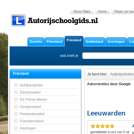
Motor Rijles
Home
Plaats uw bedr
Friesland
Drenthe
Flevoland
Gelderland
Groningen
Li
wat zoek je
Friesland
Je bent hier:
Autorijscholen
Advertenties door Google
Achtkarspelen
Dantumadiel
De Friese Meren
Dongeradeel
Leeuwarden
Ferwerderadiel
Franekeradeel
Harlingen
gemiddelde score van
5
uit
K