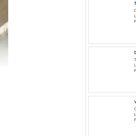
F
T
F
F