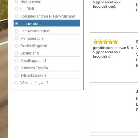
Heerenveen
5
(gebaseerd op
2
beoordelingen).
het Bildt
F
Kollumerland en Nieuwkruisland
Leeuwarden
Leeuwarderadeel
Menameradiel
Ooststellingwerf
gemiddelde score van
5
uit
5
(gebaseerd op
1
Opsterland
V
beoordeling).
Smallingerland
F
Súdwest Fryslân
Tytsjerksteradiel
Weststellingwerf
N
F