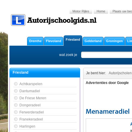
Motor Rijles
Home
Plaats uw bedr
Friesland
Drenthe
Flevoland
Gelderland
Groningen
Li
wat zoek je
Friesland
Je bent hier:
Autorijscholen
Advertenties door Google
Achtkarspelen
Dantumadiel
De Friese Meren
Dongeradeel
Menameradiel
Ferwerderadiel
Franekeradeel
Harlingen
I