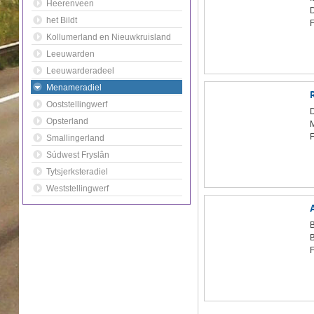
Heerenveen
het Bildt
F
Kollumerland en Nieuwkruisland
Leeuwarden
Leeuwarderadeel
Menameradiel
Ooststellingwerf
Opsterland
F
Smallingerland
Súdwest Fryslân
Tytsjerksteradiel
Weststellingwerf
B
F