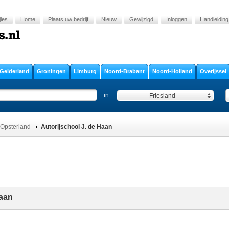
jles
Home
Plaats uw bedrijf
Nieuw
Gewijzigd
Inloggen
Handleiding
Gelderland
Groningen
Limburg
Noord-Brabant
Noord-Holland
Overijssel
in
Friesland
Opsterland
Autorijschool J. de Haan
Haan