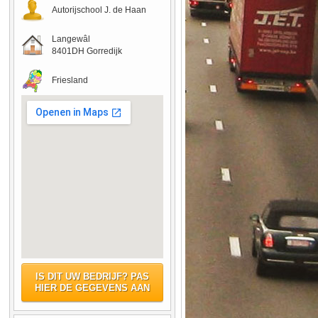
Autorijschool J. de Haan
Langewâl
8401DH Gorredijk
Friesland
IS DIT UW BEDRIJF? PAS
HIER DE GEGEVENS AAN