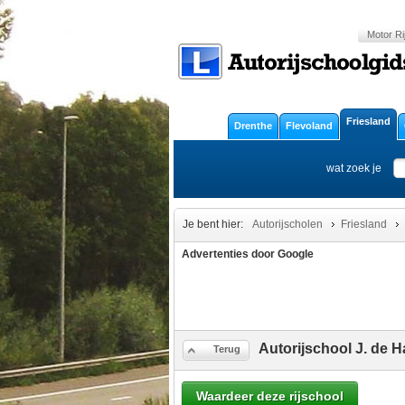
Motor Ri
Friesland
Drenthe
Flevoland
wat zoek je
Je bent hier:
Autorijscholen
Friesland
Advertenties door Google
Autorijschool J. de 
Terug
Waardeer deze rijschool