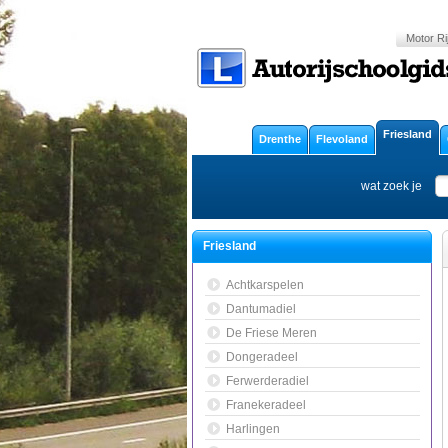
Motor Ri
Friesland
Drenthe
Flevoland
wat zoek je
Friesland
Achtkarspelen
Dantumadiel
De Friese Meren
Dongeradeel
Ferwerderadiel
Franekeradeel
Harlingen