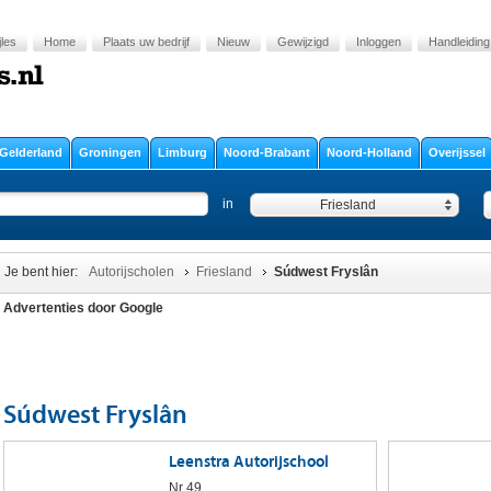
jles
Home
Plaats uw bedrijf
Nieuw
Gewijzigd
Inloggen
Handleiding
Gelderland
Groningen
Limburg
Noord-Brabant
Noord-Holland
Overijssel
in
Friesland
Je bent hier:
Autorijscholen
Friesland
Súdwest Fryslân
Advertenties door Google
Súdwest Fryslân
Leenstra Autorijschool
Nr 49