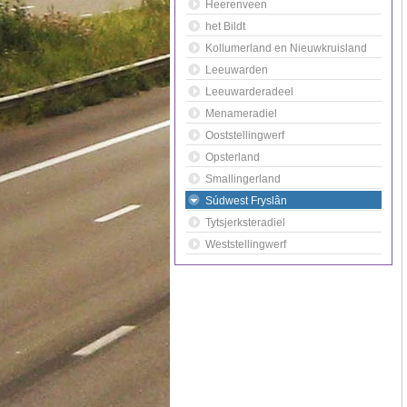
Heerenveen
het Bildt
Kollumerland en Nieuwkruisland
Leeuwarden
Leeuwarderadeel
Menameradiel
Ooststellingwerf
Opsterland
Smallingerland
Súdwest Fryslân
Tytsjerksteradiel
Weststellingwerf