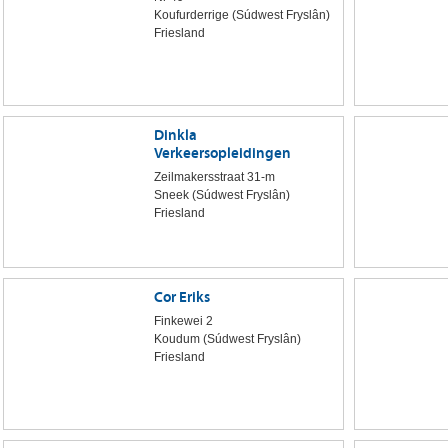
Koufurderrige (Súdwest Fryslân)
Friesland
Dinkla
Verkeersopleidingen
Zeilmakersstraat 31-m
Sneek (Súdwest Fryslân)
Friesland
Cor Eriks
Finkewei 2
Koudum (Súdwest Fryslân)
Friesland