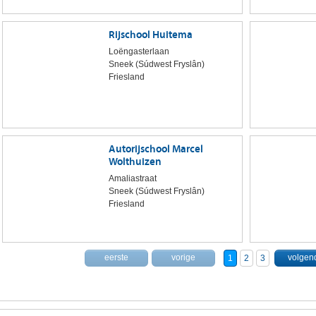
Rijschool Huitema
Loëngasterlaan
Sneek (Súdwest Fryslân)
Friesland
Autorijschool Marcel
Wolthuizen
Amaliastraat
Sneek (Súdwest Fryslân)
Friesland
eerste
vorige
volgen
1
2
3