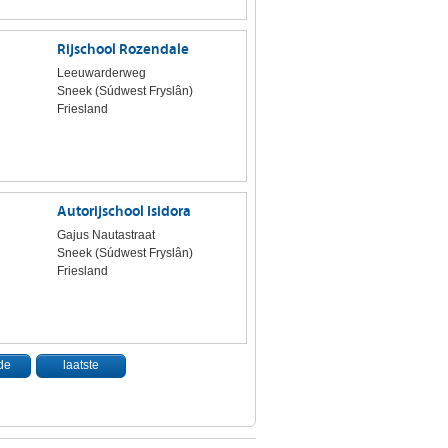
Rijschool Rozendale
Leeuwarderweg
Sneek (Súdwest Fryslân)
Friesland
Autorijschool Isidora
Gajus Nautastraat
Sneek (Súdwest Fryslân)
Friesland
de
laatste