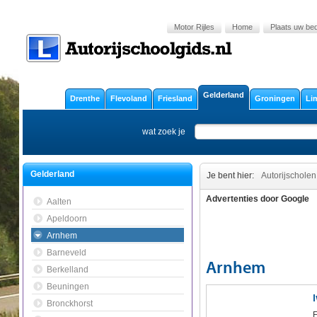
Motor Rijles
Home
Plaats uw bedr
Gelderland
Drenthe
Flevoland
Friesland
Groningen
Li
wat zoek je
Gelderland
Je bent hier:
Autorijscholen
Advertenties door Google
Aalten
Apeldoorn
Arnhem
Barneveld
Arnhem
Berkelland
Beuningen
Bronckhorst
F