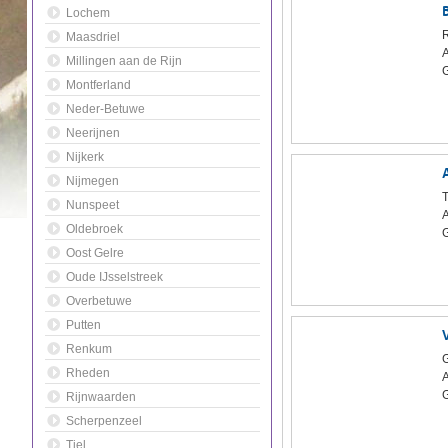
Lochem
Maasdriel
Millingen aan de Rijn
Montferland
Neder-Betuwe
Neerijnen
Nijkerk
Nijmegen
Nunspeet
Oldebroek
Oost Gelre
Oude IJsselstreek
Overbetuwe
Putten
Renkum
G
Rheden
Rijnwaarden
Scherpenzeel
Tiel