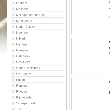
Lochem
Maasdriel
Millingen aan de Rijn
Montferland
Neder-Betuwe
Neerijnen
Nijkerk
Nijmegen
Nunspeet
Oldebroek
Oost Gelre
Oude IJsselstreek
Overbetuwe
Putten
Renkum
Rheden
Rijnwaarden
Scherpenzeel
Tiel