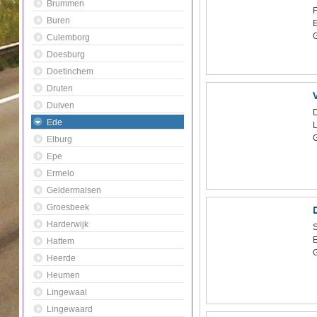
Brummen
Buren
Culemborg
Doesburg
Doetinchem
Druten
Duiven
D
Ede
L
Elburg
Epe
Ermelo
Geldermalsen
Groesbeek
Harderwijk
Hattem
Heerde
Heumen
Lingewaal
Lingewaard