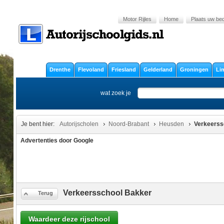
Motor Rijles
Home
Plaats uw bedr
Drenthe
Flevoland
Friesland
Gelderland
Groningen
Li
wat zoek je
Je bent hier:
Autorijscholen
Noord-Brabant
Heusden
Verkeerss
Advertenties door Google
Verkeersschool Bakker
Terug
Waardeer deze rijschool