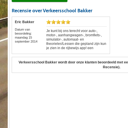
Recensie over Verkeersschool Bakker
Eric Bakker
Datum van
Je kunt bij ons terecht voor auto-,
beoordeling:
motor-, aanhangwagen-, bromfiets-,
maandag 15
simulator-, automaat- en
september 2014
theorieles!Lessen die gepland zijn kun
je zien in de rijbewijs app! een
handige app waar je in oog opslag
alles kunt zien, je planning, je facturen
enz., een half uur voor de les krijg je
Verkeersschool Bakker
wordt door onze klanten beoordeeld met e
een herinnering.Ook verzorgen wij
Recensie).
rijlessen voor leerling met autisme en
ADHD, www.autisme-adhad-
rijles.nlKortom er is genoeg te beleven
bij ons! Kom gerust vrijblijvend
binnenlopen voor informatie!