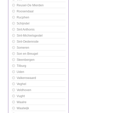
Reusel-De Mierden
Roosendaal
Rucphen
Schijndel
Sint Anthonis
Sint-Michielsgestel
Sint-Oedenrode
Someren
Son en Breugel
Steenbergen
Tilburg
Uden
Valkenswaard
Veghel
Veldhoven
Vught
Waalre
Waalwijk