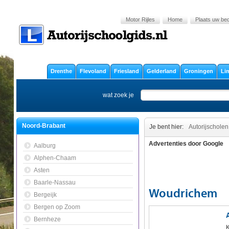
Motor Rijles
Home
Plaats uw bedr
Drenthe
Flevoland
Friesland
Gelderland
Groningen
Li
wat zoek je
Noord-Brabant
Je bent hier:
Autorijscholen
Advertenties door Google
Aalburg
Alphen-Chaam
Asten
Baarle-Nassau
Woudrichem
Bergeijk
Bergen op Zoom
Bernheze
K