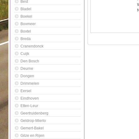
Best
Bladel
Boekel
Boxmeer
Boxtel
Breda
Cranendonck
Cuijk
Den Bosch
Deurne
Dongen
Drimmelen
Eersel
Eindhoven
Etten-Leur
Geertruidenberg
Geldrop-Mierlo
Gemert-Bakel
Gilze en Rijen