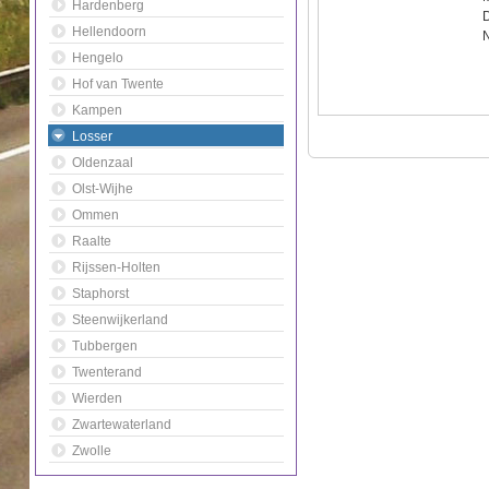
Hardenberg
Hellendoorn
Hengelo
Hof van Twente
Kampen
Losser
Oldenzaal
Olst-Wijhe
Ommen
Raalte
Rijssen-Holten
Staphorst
Steenwijkerland
Tubbergen
Twenterand
Wierden
Zwartewaterland
Zwolle