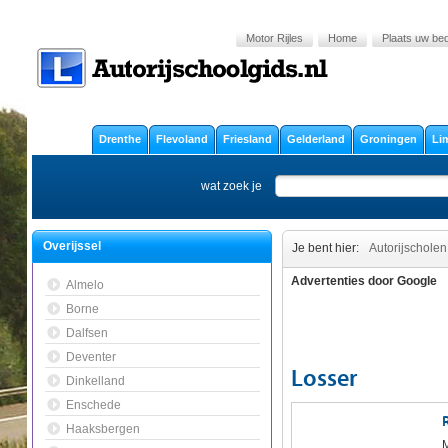
Motor Rijles
Home
Plaats uw bedr
Drenthe
Flevoland
Friesland
Gelderland
Groningen
Li
wat zoek je
Overijssel
Je bent hier:
Autorijscholen
Advertenties door Google
Almelo
Borne
Dalfsen
Deventer
Losser
Dinkelland
Enschede
Haaksbergen
M