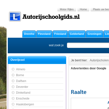
Motor Rijles
Home
Plaats uw bedr
Drenthe
Flevoland
Friesland
Gelderland
Groningen
Li
wat zoek je
Overijssel
Je bent hier:
Autorijscholen
Advertenties door Google
Almelo
Borne
Dalfsen
Deventer
Raalte
Dinkelland
Enschede
Haaksbergen
d