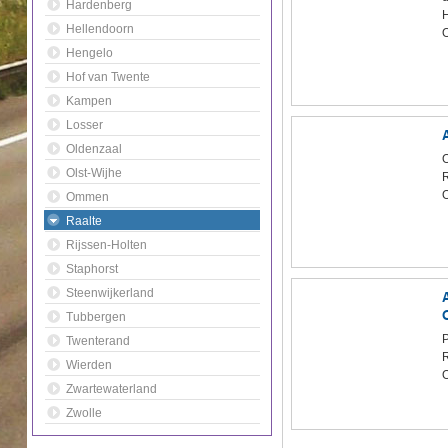
Hardenberg
H
Hellendoorn
O
Hengelo
Hof van Twente
Kampen
Losser
Oldenzaal
Olst-Wijhe
R
O
Ommen
Raalte
Rijssen-Holten
Staphorst
Steenwijkerland
Tubbergen
P
Twenterand
R
Wierden
O
Zwartewaterland
Zwolle