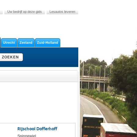
Uw bedrijf op deze gids
Lesautos leveren
Utrecht
Zeeland
Zuid-Holland
ZOEKEN
Rijschool Dofferhoff
Spinnewiel