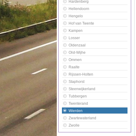
Hardenberg
Hellendoorn
Hengelo
Hof van Twente
Kampen
Losser
Oldenzaal
Olst-Wijhe
Ommen
Raalte
Rijssen-Holten
Staphorst
Steenwijkerland
Tubbergen
Twenterand
Wierden
Zwartewaterland
Zwolle