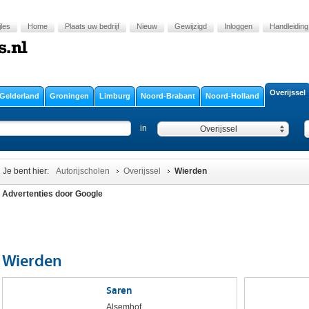
jles
Home
Plaats uw bedrijf
Nieuw
Gewijzigd
Inloggen
Handleiding
Overijssel
Gelderland
Groningen
Limburg
Noord-Brabant
Noord-Holland
in
Overijssel
Je bent hier:
Autorijscholen
Overijssel
Wierden
Advertenties door Google
Wierden
Saren
Alsemhof