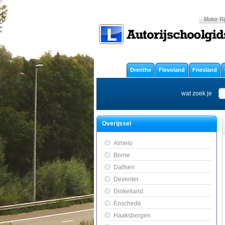
Motor Ri
Drenthe
Flevoland
Friesland
wat zoek je
Overijssel
Almelo
Borne
Dalfsen
Deventer
Dinkelland
Enschede
Haaksbergen