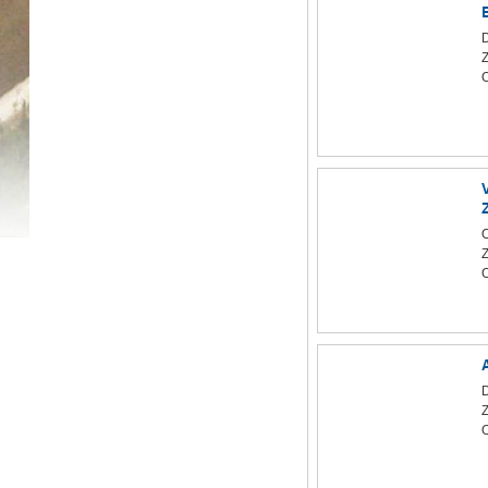
Z
O
Z
O
Z
O