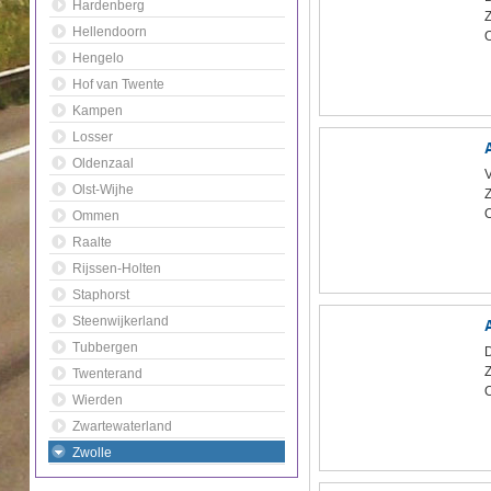
Hardenberg
Z
Hellendoorn
O
Hengelo
Hof van Twente
Kampen
Losser
Oldenzaal
V
Olst-Wijhe
Z
O
Ommen
Raalte
Rijssen-Holten
Staphorst
Steenwijkerland
Tubbergen
D
Z
Twenterand
O
Wierden
Zwartewaterland
Zwolle