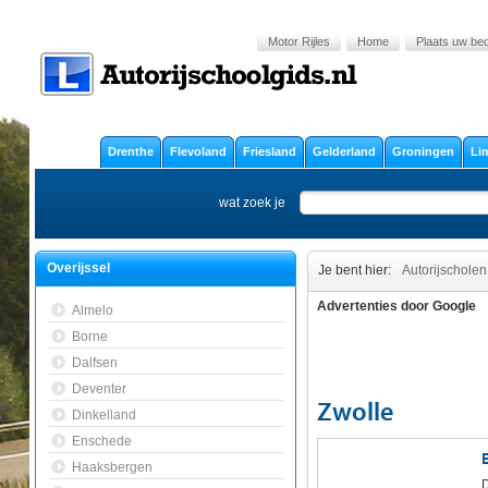
Motor Rijles
Home
Plaats uw bedr
Drenthe
Flevoland
Friesland
Gelderland
Groningen
Li
wat zoek je
Overijssel
Je bent hier:
Autorijscholen
Advertenties door Google
Almelo
Borne
Dalfsen
Deventer
Zwolle
Dinkelland
Enschede
Haaksbergen