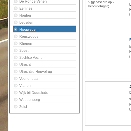
De Ronde Venen
5
(gebaseerd op
2
L
beoordelingen).
Eemnes
U
Houten
Leusden
Nieuwegein
Renswoude
Rhenen
M
Soest
U
Stichtse Vecht
Utrecht
Utrechtse Heuvelrug
Veenendaal
Vianen
Wijk bij Duurstede
W
Woudenberg
Zeist
U