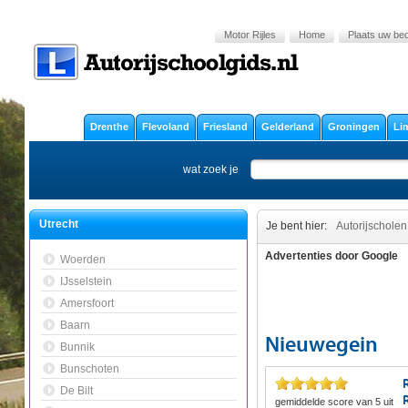
Motor Rijles
Home
Plaats uw bedr
Drenthe
Flevoland
Friesland
Gelderland
Groningen
Li
wat zoek je
Utrecht
Je bent hier:
Autorijscholen
Advertenties door Google
Woerden
IJsselstein
Amersfoort
Baarn
Nieuwegein
Bunnik
Bunschoten
De Bilt
gemiddelde score van
5
uit