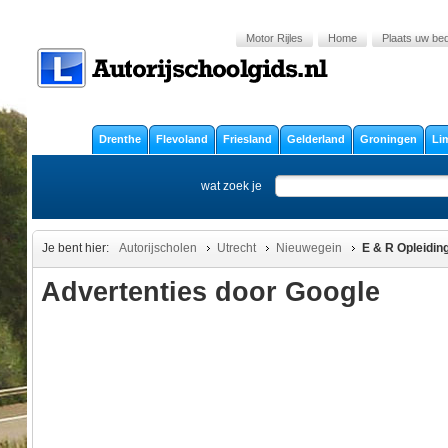
Motor Rijles
Home
Plaats uw bedr
Drenthe
Flevoland
Friesland
Gelderland
Groningen
Li
wat zoek je
Je bent hier:
Autorijscholen
Utrecht
Nieuwegein
E & R Opleidin
Advertenties door Google