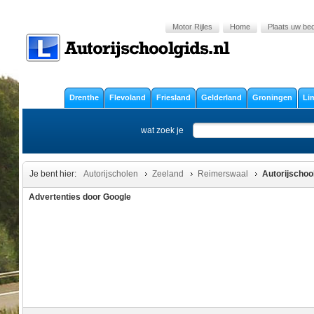
Motor Rijles
Home
Plaats uw bedr
Drenthe
Flevoland
Friesland
Gelderland
Groningen
Li
wat zoek je
Je bent hier:
Autorijscholen
Zeeland
Reimerswaal
Autorijschoo
Advertenties door Google